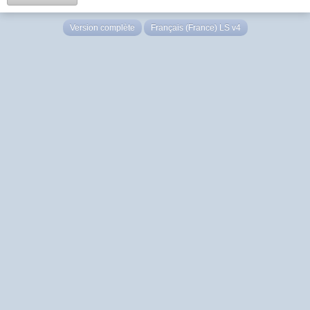
Version complète
Français (France) LS v4