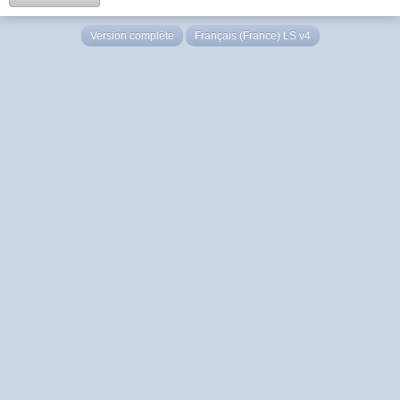
Version complète
Français (France) LS v4