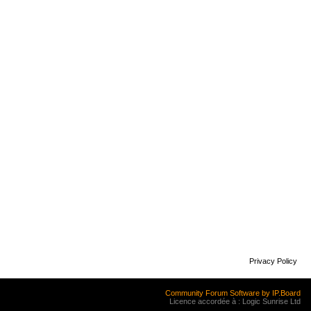
Privacy Policy
Community Forum Software by IP.Board
Licence accordée à : Logic Sunrise Ltd