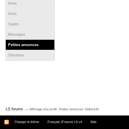
Aime
Amis
Sujets
Messages
Petites annonces
Shoutbox
→
LS forums
Affichage d'un profil : Petites annonces: Didine144
Changer le thème
Français (France) LS v4
Aide