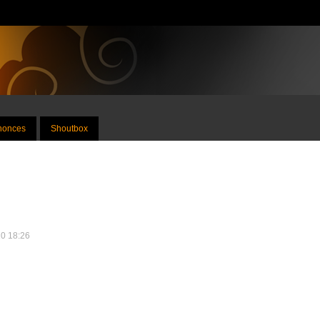
nnonces
Shoutbox
10 18:26