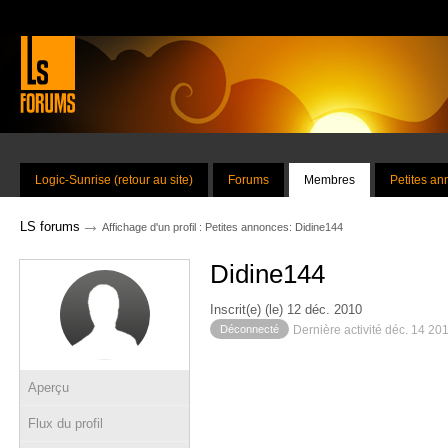
Logic-Sunrise (retour au site)
Forums
Membres
Petites a
→
LS forums
Affichage d'un profil : Petites annonces: Didine144
Didine144
Inscrit(e) (le) 12 déc. 2010
Déconnecté
Dernière activité déc. 14 20
Aperçu
Flux du profil