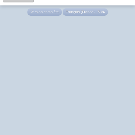
Version complète
Français (France) LS v4