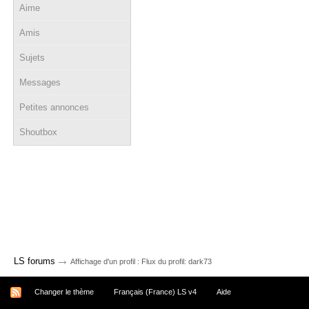
Aime
Amis
Sujets
Messages
Petites annonces
Shoutbox
→
LS forums
Affichage d'un profil : Flux du profil: dark73
Changer le thème
Français (France) LS v4
Aide