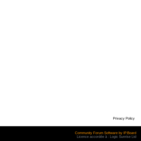
Privacy Policy
Community Forum Software by IP.Board
Licence accordée à : Logic Sunrise Ltd