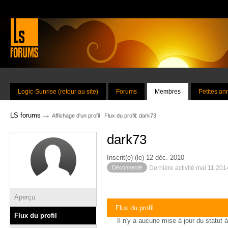
Logic-Sunrise (retour au site)
Forums
Membres
Petites a
→
LS forums
Affichage d'un profil : Flux du profil: dark73
dark73
Inscrit(e) (le) 12 déc. 2010
Déconnecté
Dernière activité mai 11 201
Aperçu
Flux du profil
Flux du profil
Il n'y a aucune mise à jour du statut à