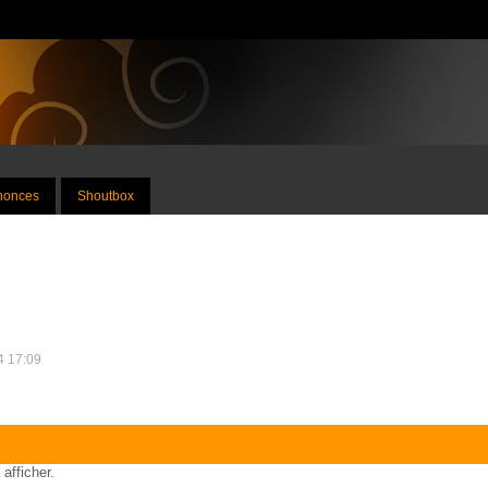
nnonces
Shoutbox
4 17:09
 afficher.