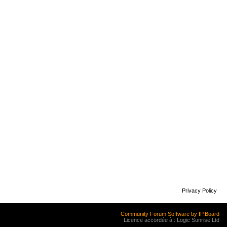
Privacy Policy
Community Forum Software by IP.Board
Licence accordée à : Logic Sunrise Ltd