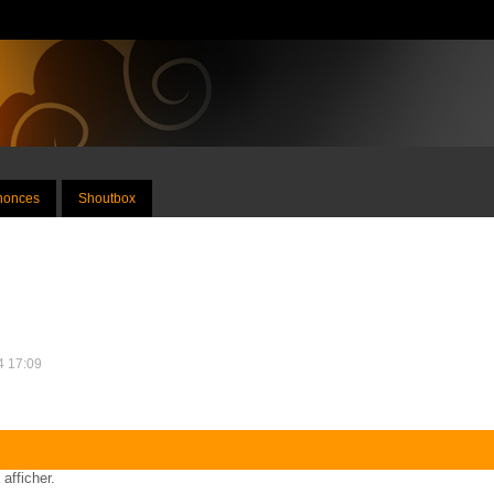
nnonces
Shoutbox
4 17:09
 afficher.