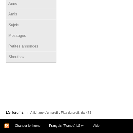
Aime
Amis
Sujets
Messages
Petites annonces
Shoutbox
→
LS forums
Affichage d'un profil : Flux du profil: dark73
Changer le thème
Français (France) LS v4
Aide