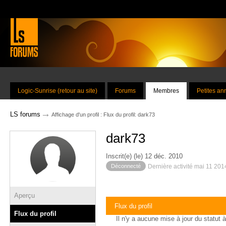
Logic-Sunrise (retour au site)
Forums
Membres
Petites a
→
LS forums
Affichage d'un profil : Flux du profil: dark73
dark73
Inscrit(e) (le) 12 déc. 2010
Déconnecté
Dernière activité mai 11 201
Aperçu
Flux du profil
Flux du profil
Il n'y a aucune mise à jour du statut à