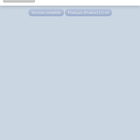
Version complète
Français (France) LS v4