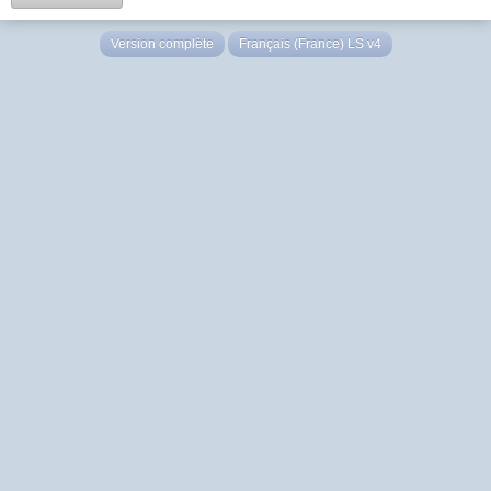
Version complète
Français (France) LS v4