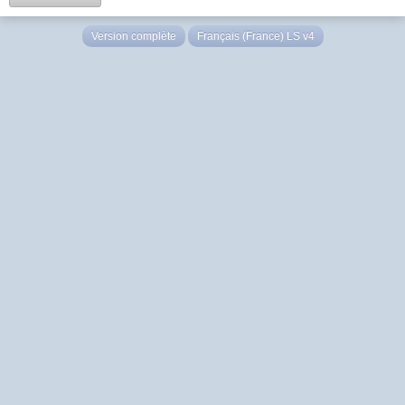
Version complète
Français (France) LS v4