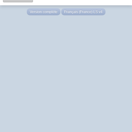
Version complète
Français (France) LS v4