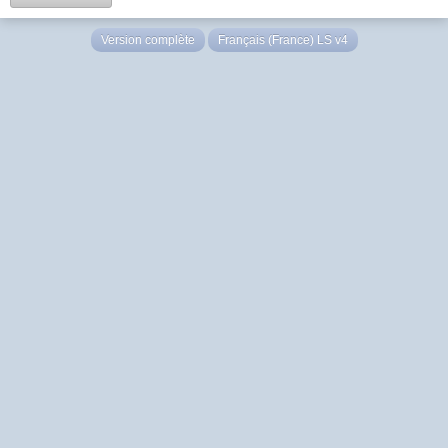
Version complète
Français (France) LS v4