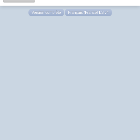
Version complète
Français (France) LS v4