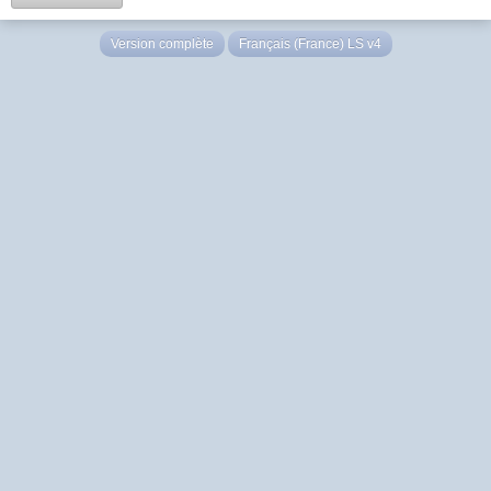
Version complète
Français (France) LS v4