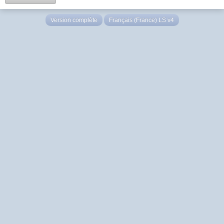
Version complète
Français (France) LS v4