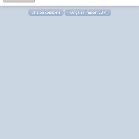
Version complète
Français (France) LS v4