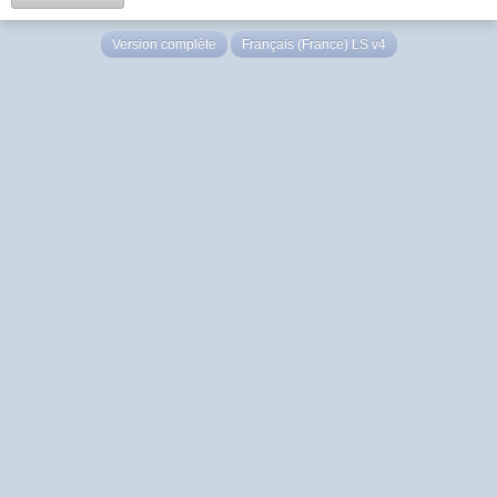
Version complète
Français (France) LS v4