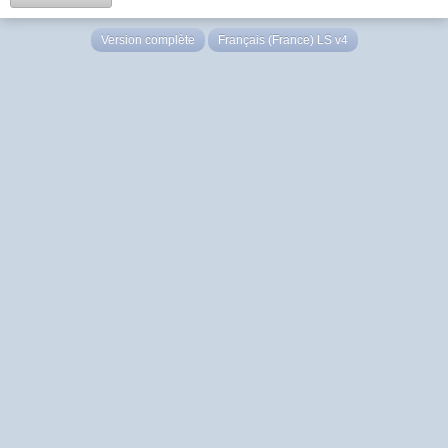
Version complète
Français (France) LS v4