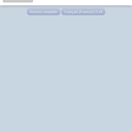
Version complète
Français (France) LS v4