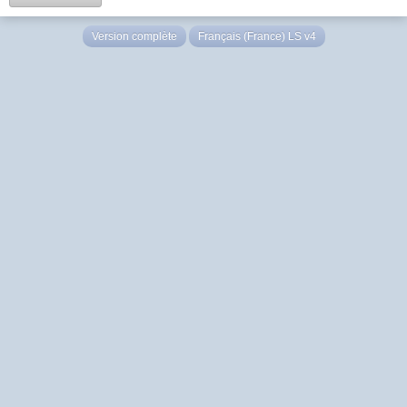
Version complète
Français (France) LS v4