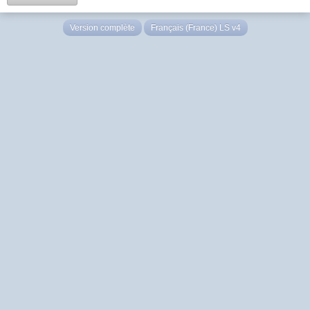
Version complète
Français (France) LS v4