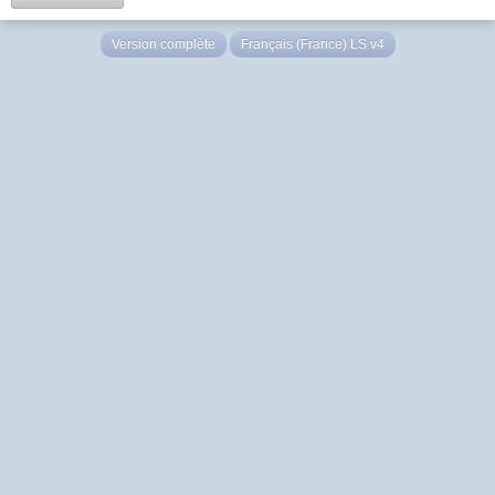
Version complète
Français (France) LS v4