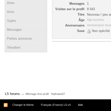
Aime
Messages
1
Visites sur le profil
8 043
Amis
Titre
Nouveau / peu ac
Âge
Âge inconnu
Sujets
Anniversaire
Anniversaire inc
Messages
Sexe
Non spécifié
Petites annonces
Shoutbox
→
LS forums
Affichage d'un profil : Yopfraise67
Changer le thème
Français (France) LS v4
Aide