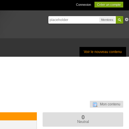
Connexion
Créer un compte
Membres
Voir le nouveau contenu
Mon contenu
0
Neutral