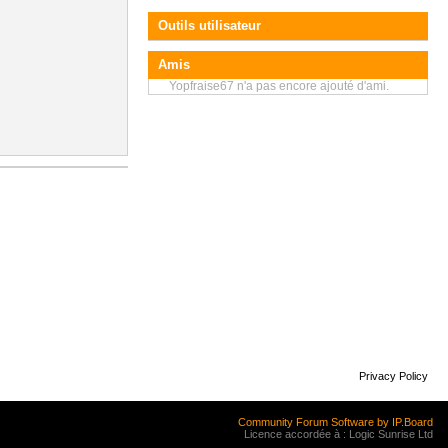
Outils utilisateur
Amis
Yopfraise67 n'a pas encore ajouté d'ami.
Privacy Policy
Community Forum Software by IP.Board
Licence accordée à : Logic Sunrise Ltd