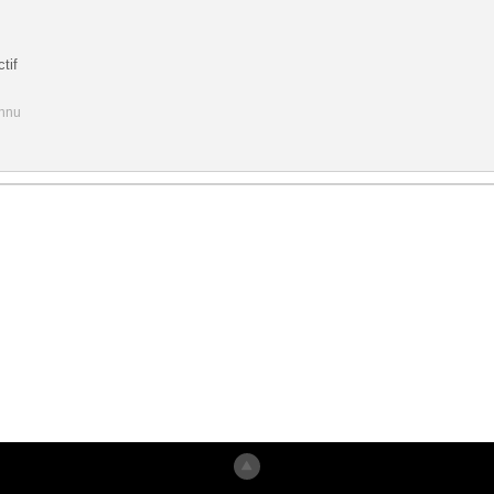
tif
onnu