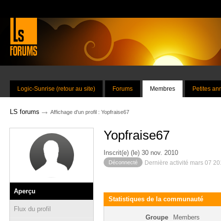
Logic-Sunrise (retour au site)
Forums
Membres
Petites a
→
LS forums
Affichage d'un profil : Yopfraise67
Yopfraise67
Inscrit(e) (le) 30 nov. 2010
Déconnecté
Dernière activité mars 07 2
Aperçu
Statistiques de la communauté
Flux du profil
Groupe
Members