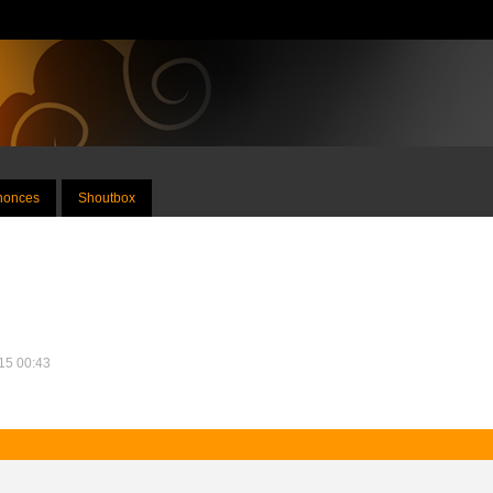
nnonces
Shoutbox
015 00:43