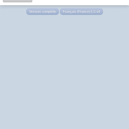
Version complète
Français (France) LS v4