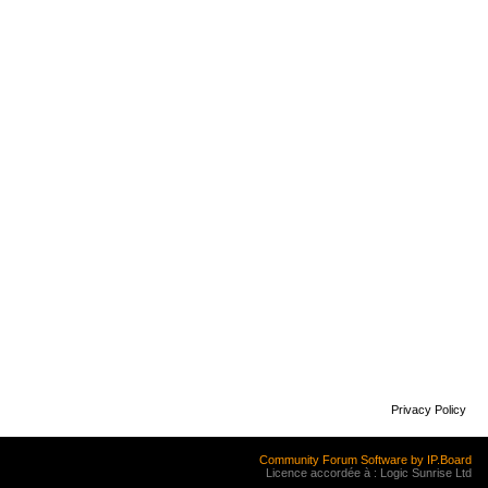
Privacy Policy
Community Forum Software by IP.Board
Licence accordée à : Logic Sunrise Ltd