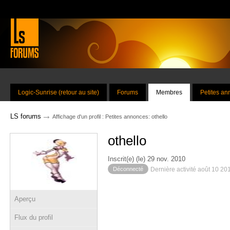
Logic-Sunrise (retour au site)
Forums
Membres
Petites a
→
LS forums
Affichage d'un profil : Petites annonces: othello
othello
Inscrit(e) (le) 29 nov. 2010
Déconnecté
Dernière activité août 10 20
Aperçu
Flux du profil