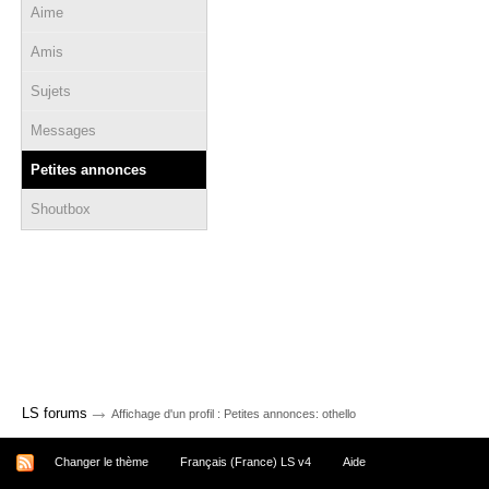
Aime
Amis
Sujets
Messages
Petites annonces
Shoutbox
→
LS forums
Affichage d'un profil : Petites annonces: othello
Changer le thème
Français (France) LS v4
Aide