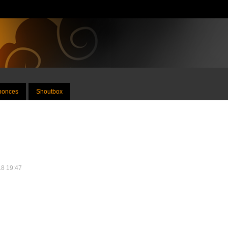
nnonces
Shoutbox
18 19:47