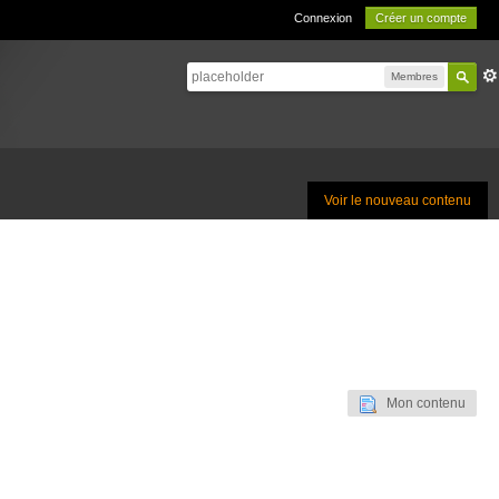
Connexion
Créer un compte
Membres
Voir le nouveau contenu
Mon contenu