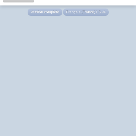
Version complète
Français (France) LS v4