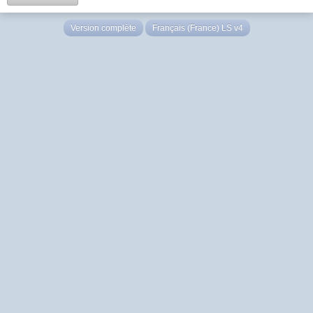
Version complète
Français (France) LS v4