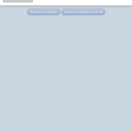
Version complète
Français (France) LS v4