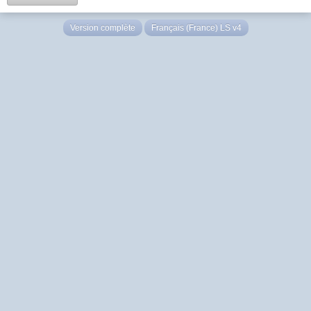
Version complète
Français (France) LS v4