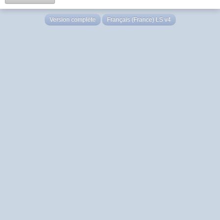
Version complète
Français (France) LS v4