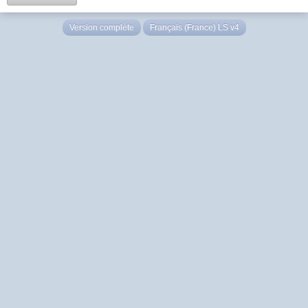
Version complète
Français (France) LS v4