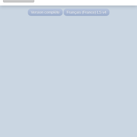
Version complète
Français (France) LS v4