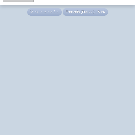
Version complète
Français (France) LS v4