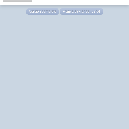
Version complète
Français (France) LS v4