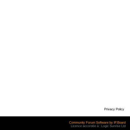
Privacy Policy
Community Forum Software by IP.Board
Licence accordée à : Logic Sunrise Ltd