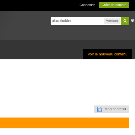
Connexion
Créer un compte
Membres
Voir le nouveau contenu
Mon contenu