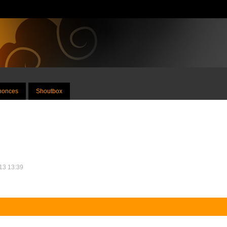
nnonces
Shoutbox
013 13:39