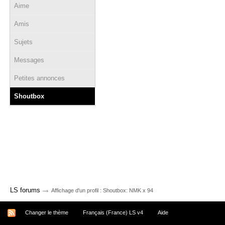
Aime
Amis
Sujets
Messages
Petites annonces
Shoutbox
→
LS forums
Affichage d'un profil : Shoutbox: NMK x 94
Changer le thème
Français (France) LS v4
Aide