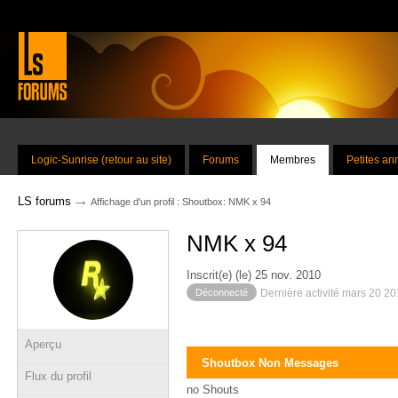
Logic-Sunrise (retour au site)
Forums
Membres
Petites a
→
LS forums
Affichage d'un profil : Shoutbox: NMK x 94
NMK x 94
Inscrit(e) (le) 25 nov. 2010
Déconnecté
Dernière activité mars 20 2
Aperçu
Shoutbox Non Messages
Flux du profil
no Shouts