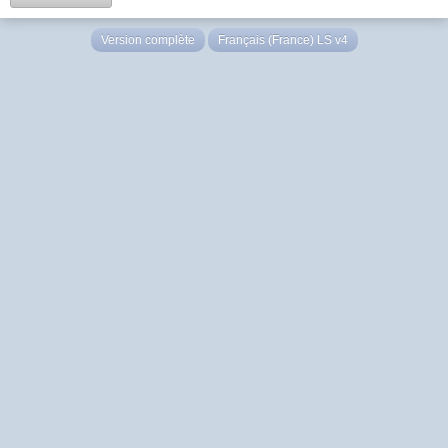
Version complète
Français (France) LS v4