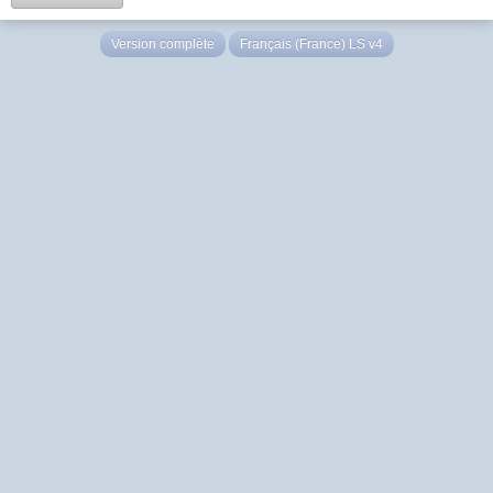
Version complète
Français (France) LS v4