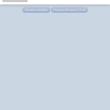
Version complète
Français (France) LS v4