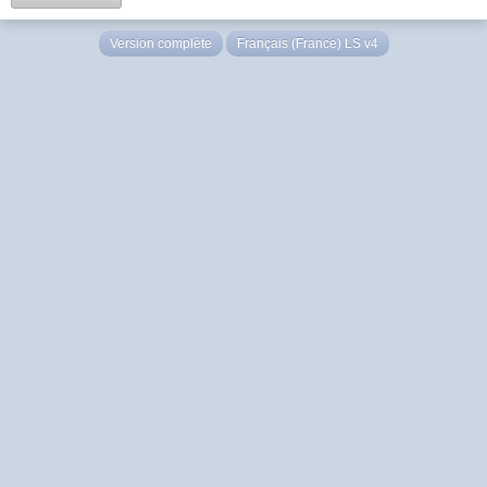
Version complète
Français (France) LS v4