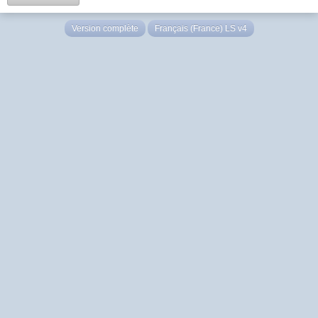
Version complète
Français (France) LS v4