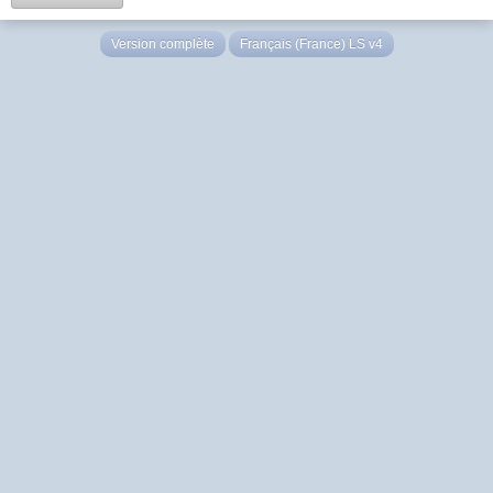
Version complète
Français (France) LS v4