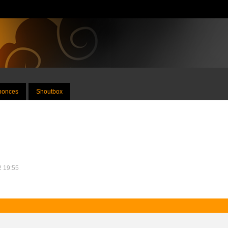
nnonces
Shoutbox
12 19:55