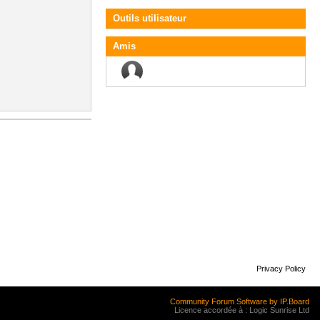
Outils utilisateur
Amis
Privacy Policy
Community Forum Software by IP.Board
Licence accordée à : Logic Sunrise Ltd