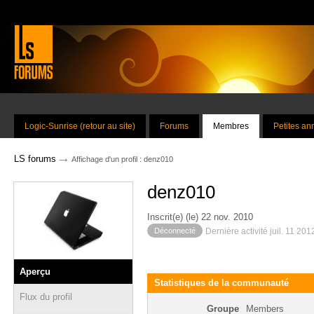
Logic-Sunrise (retour au site)
Forums
Membres
Petites a
→
LS forums
Affichage d'un profil : denz010
denz010
Inscrit(e) (le) 22 nov. 2010
Déconnecté
Dernière activité juil. 11 20
Aperçu
Statistiques de la communauté
Flux du profil
Groupe
Members