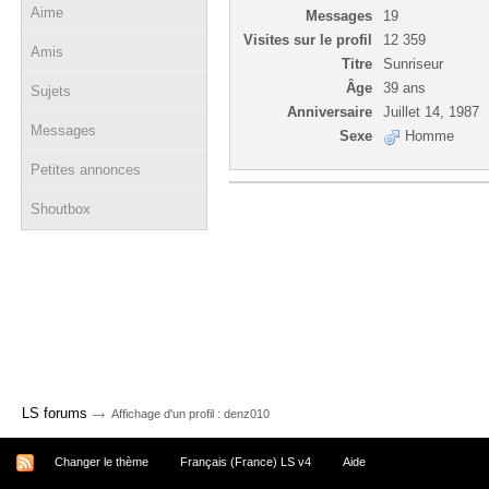
Aime
Messages
19
Visites sur le profil
12 359
Amis
Titre
Sunriseur
Âge
39 ans
Sujets
Anniversaire
Juillet 14, 1987
Messages
Sexe
Homme
Petites annonces
Shoutbox
→
LS forums
Affichage d'un profil : denz010
Changer le thème
Français (France) LS v4
Aide