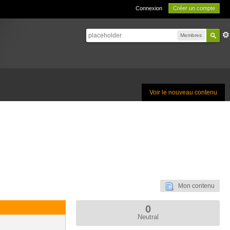
Connexion
Créer un compte
Membres
Voir le nouveau contenu
Mon contenu
0
Neutral