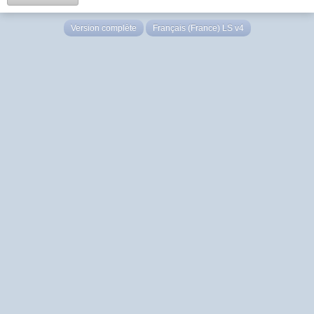
Version complète
Français (France) LS v4