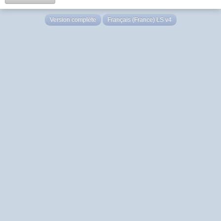
Version complète
Français (France) LS v4