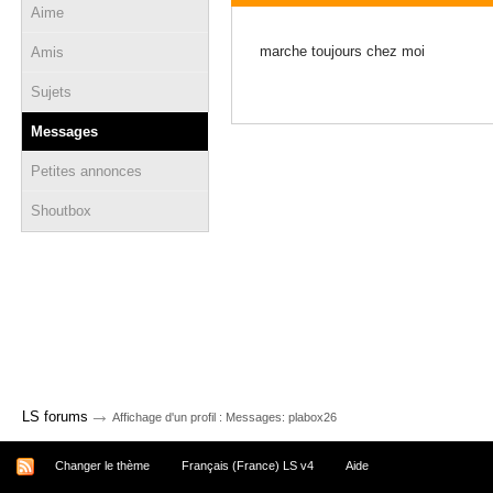
Aime
02 juin 2012 - 16:17
marche toujours chez moi
Amis
Sujets
Messages
Petites annonces
Shoutbox
→
LS forums
Affichage d'un profil : Messages: plabox26
Changer le thème
Français (France) LS v4
Aide