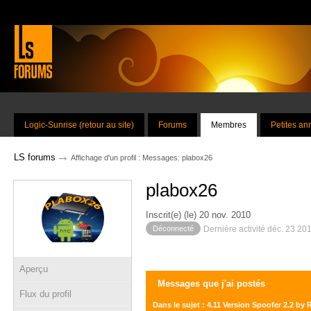
Logic-Sunrise (retour au site)
Forums
Membres
Petites a
→
LS forums
Affichage d'un profil : Messages: plabox26
plabox26
Inscrit(e) (le) 20 nov. 2010
Déconnecté
Dernière activité déc. 23 20
Aperçu
Messages que j'ai postés
Flux du profil
Dans le sujet : 4.11 Version Spoofer 2.2 b