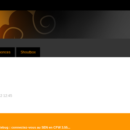
nnonces
Shoutbox
12 12:45
y Rebug : connectez-vous au SEN en CFW 3.55...