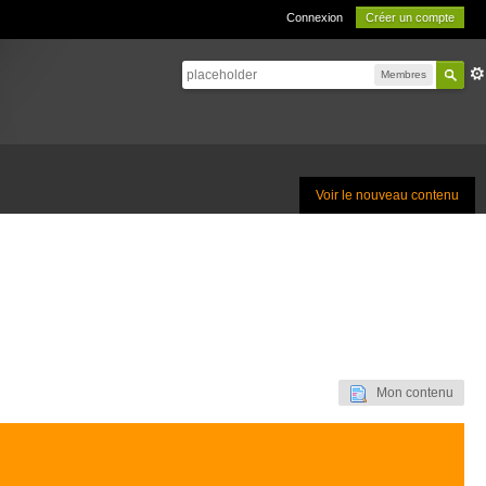
Connexion
Créer un compte
Membres
Voir le nouveau contenu
Mon contenu