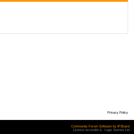
Privacy Policy
Community Forum Software by IP.Board
Licence accordée à : Logic Sunrise Ltd