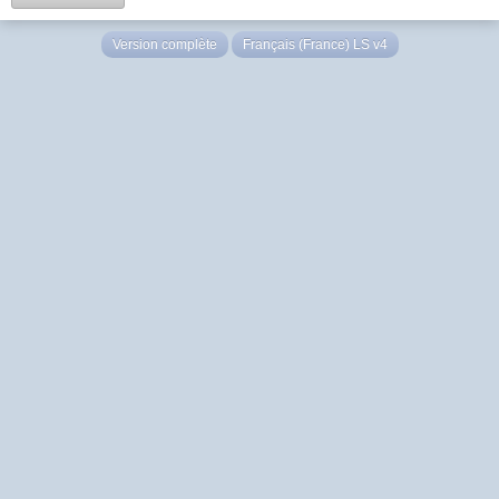
Version complète
Français (France) LS v4