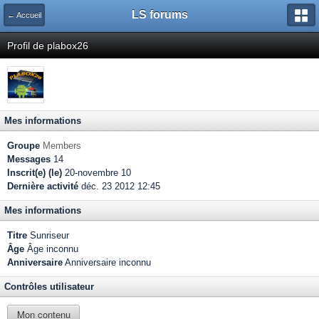
LS forums
← Accueil
Profil de plabox26
Mes informations
Groupe
Members
Messages
14
Inscrit(e) (le)
20-novembre 10
Dernière activité
déc. 23 2012 12:45
Mes informations
Titre
Sunriseur
Âge
Âge inconnu
Anniversaire
Anniversaire inconnu
Contrôles utilisateur
Mon contenu