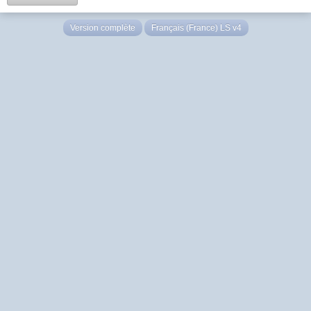
Version complète
Français (France) LS v4