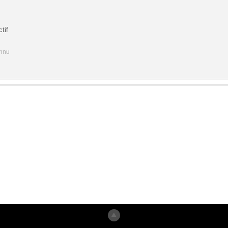
tif
onnu