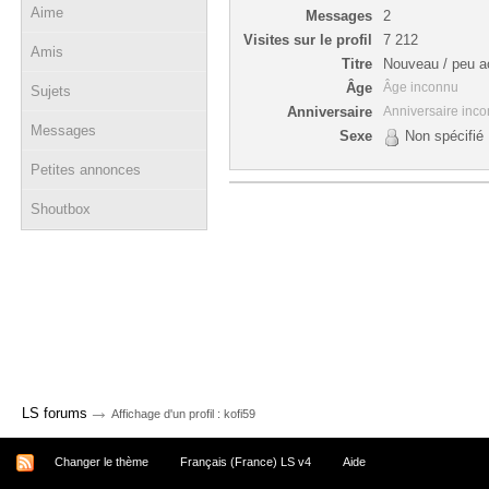
Aime
Messages
2
Visites sur le profil
7 212
Amis
Titre
Nouveau / peu ac
Âge
Âge inconnu
Sujets
Anniversaire
Anniversaire inc
Messages
Sexe
Non spécifié
Petites annonces
Shoutbox
→
LS forums
Affichage d'un profil : kofi59
Changer le thème
Français (France) LS v4
Aide