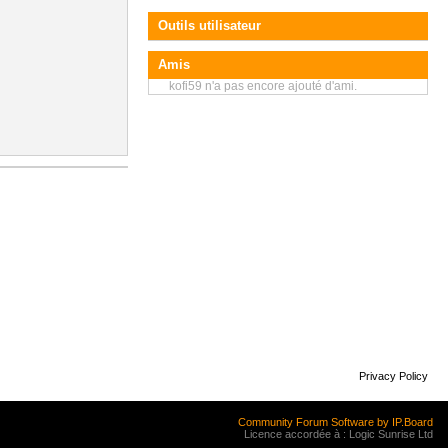
Outils utilisateur
Amis
kofi59 n'a pas encore ajouté d'ami.
Privacy Policy
Community Forum Software by IP.Board
Licence accordée à : Logic Sunrise Ltd