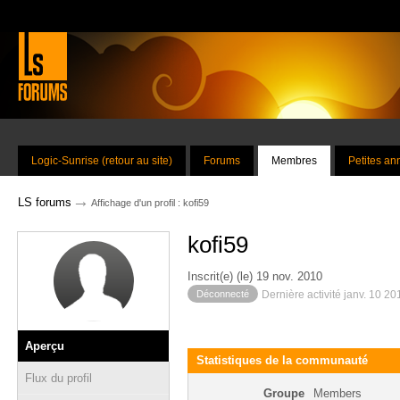
Logic-Sunrise (retour au site)
Forums
Membres
Petites a
→
LS forums
Affichage d'un profil : kofi59
kofi59
Inscrit(e) (le) 19 nov. 2010
Déconnecté
Dernière activité janv. 10 20
Aperçu
Statistiques de la communauté
Flux du profil
Groupe
Members