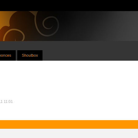
nnonces
Shoutbox
11 11:01