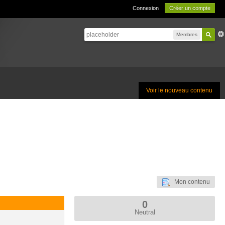
Connexion
Créer un compte
Membres
Voir le nouveau contenu
Mon contenu
0
Neutral