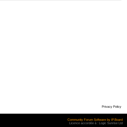
Privacy Policy
Community Forum Software by IP.Board
Licence accordée à : Logic Sunrise Ltd