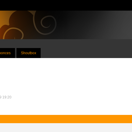
nnonces
Shoutbox
19 19:20