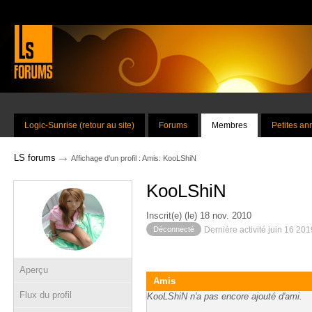
Logic-Sunrise (retour au site)
Forums
Membres
Petites a
→
LS forums
Affichage d'un profil : Amis: KooLShiN
KooLShiN
Inscrit(e) (le) 18 nov. 2010
Déconnecté
Dernière activité juin 16 20
Aperçu
Amis
Flux du profil
KooLShiN n'a pas encore ajouté d'ami.