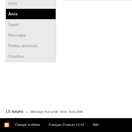
Aime
Amis
Sujets
Messages
Petites annonces
Shoutbox
→
LS forums
Affichage d'un profil : Amis: KooLShiN
Changer le thème
Français (France) LS v4
Aide