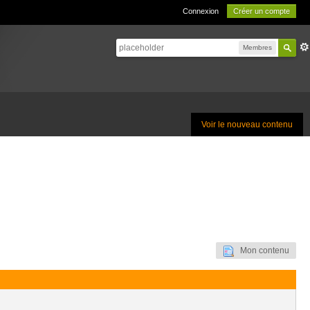
Connexion
Créer un compte
Membres
Voir le nouveau contenu
Mon contenu