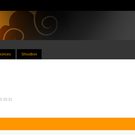
nnonces
Shoutbox
10 20:31