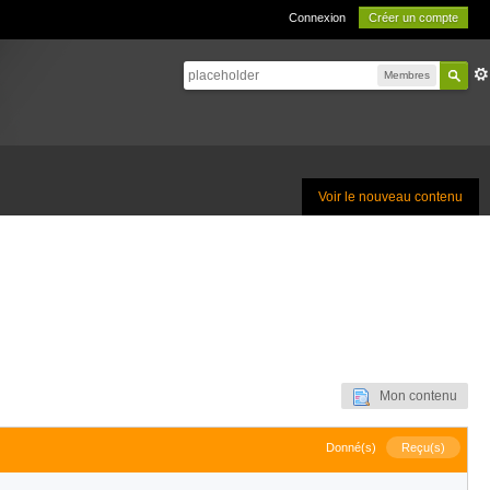
Connexion
Créer un compte
Membres
Voir le nouveau contenu
Mon contenu
Donné(s)
Reçu(s)