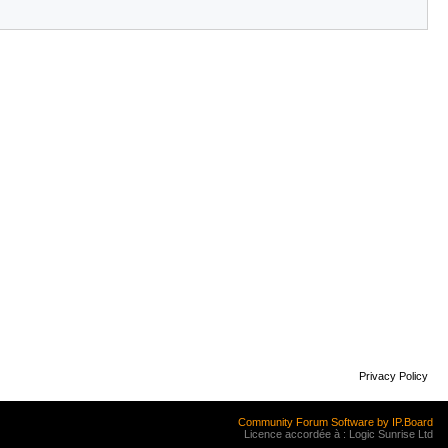
Privacy Policy
Community Forum Software by IP.Board
Licence accordée à : Logic Sunrise Ltd