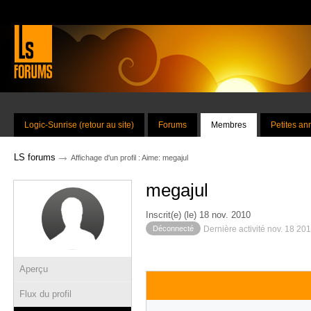
Logic-Sunrise (retour au site)
Forums
Membres
Petites a
→
LS forums
Affichage d'un profil : Aime: megajul
megajul
Inscrit(e) (le) 18 nov. 2010
Déconnecté
Dernière activité nov. 18 20
Aperçu
Flux du profil