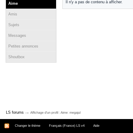
Il n'y a pas de contenu à afficher.
Aime
Amis
Sujets
Messages
Petites annonces
Shoutbox
→
LS forums
Affichage d'un profil : Aime: megajul
Changer le thème
Français (France) LS v4
Aide