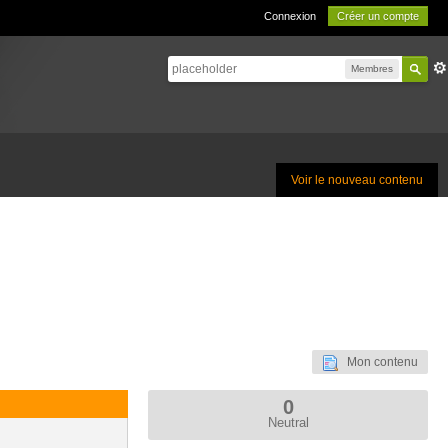
Connexion
Créer un compte
Membres
Voir le nouveau contenu
Mon contenu
0
Neutral