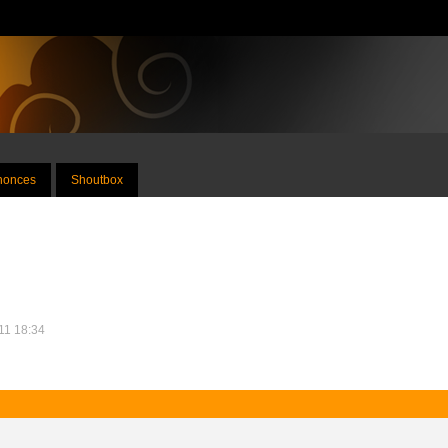
nnonces
Shoutbox
011 18:34