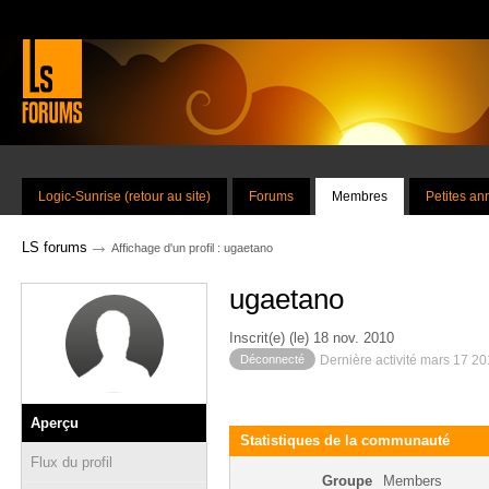
Logic-Sunrise (retour au site)
Forums
Membres
Petites a
→
LS forums
Affichage d'un profil : ugaetano
ugaetano
Inscrit(e) (le) 18 nov. 2010
Déconnecté
Dernière activité mars 17 2
Aperçu
Statistiques de la communauté
Flux du profil
Groupe
Members