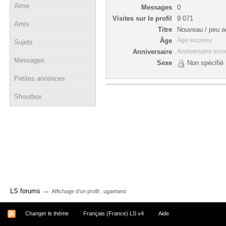
Aime
Messages
0
Visites sur le profil
9 071
Amis
Titre
Nouveau / peu ac
Âge
Âge inconnu
Sujets
Anniversaire
Anniversaire inc
Messages
Sexe
Non spécifié
Petites annonces
Shoutbox
→
LS forums
Affichage d'un profil : ugaetano
Changer le thème
Français (France) LS v4
Aide