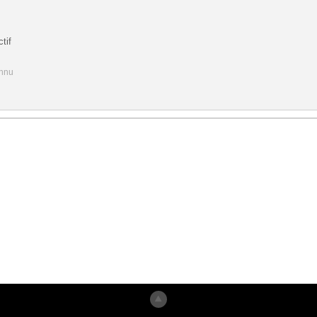
tif
onnu